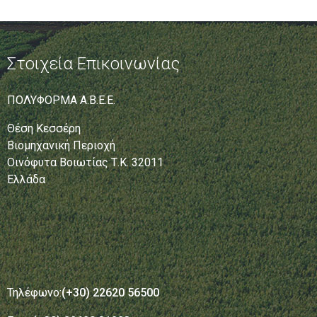
Στοιχεία Επικοινωνίας
ΠΟΛΥΦΟΡΜΑ Α.Β.Ε.Ε.
Θέση Κεσσέρη
Βιομηχανική Περιοχή
Οινόφυτα Βοιωτίας Τ.Κ. 32011
Ελλάδα
Τηλέφωνο:
(+30) 22620 56500