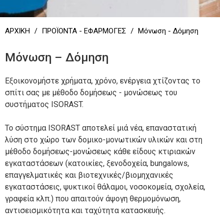
Πιστοποιήσεις
Συσκευασία φρούτων & λαχανικών
Μορφοποιημένα προϊόντα με καλούπια
Πιστοποιήσεις
Συσκευασία φρούτων & λαχανικών
Μορφοποιημένα προϊόντα με καλούπια
AIRPOP
AIRPOP
ΑΡΧΙΚΗ
/
ΠΡΟΪΟΝΤΑ - ΕΦΑΡΜΟΓΕΣ
/
Μόνωση - Δόμηση
Ανθρώπινο Δυναμικό
Συσκευασία Φαρμάκων
Προϊόντα κοπής με παντογράφο και
Ανθρώπινο Δυναμικό
Συσκευασία Φαρμάκων
Προϊόντα κοπής με παντογράφο και
ΝΕΑ
ΝΕΑ
σκαπτικό
σκαπτικό
Μόνωση – Δόμηση
Θέσεις Εργασίας
Συσκευασία Βιομηχανικών Προϊόντων
Θέσεις Εργασίας
Συσκευασία Βιομηχανικών Προϊόντων
ΕΠΙΚΟΙΝΩΝΙΑ
ΕΠΙΚΟΙΝΩΝΙΑ
Εκτύπωση σε προϊόντα EPS με
Εκτύπωση σε προϊόντα EPS με
Εξοικονομήστε χρήματα, χρόνο, ενέργεια χτίζοντας το
μεταξοτυπία
μεταξοτυπία
ΕΣΠΑ
Προβλάστηση σπόρων - πολυσπορεία
ΕΣΠΑ
Προβλάστηση σπόρων - πολυσπορεία
σπίτι σας με μέθοδο δομήσεως - μονώσεως του
Πολιτική Ασφαλείας
συστήματος ISORAST.
Τοποθέτηση ταινιοδακτύλιου σε κιβώτια
Τοποθέτηση ταινιοδακτύλιου σε κιβώτια
ΕΠΑνΕΚ 2014-2020
ΕΠΑνΕΚ 2014-2020
Μόνωση - Δόμηση
Μόνωση - Δόμηση
Πολιτική Cookies
EPS
EPS
Το σύστημα ISORAST αποτελεί μιά νέα, επαναστατική
ΕΝΙΣΧΥΣΗ ΜΕΣΑΙΩΝ ΕΠΙΧΕΙΡΗΣΕΩΝ
ΕΝΙΣΧΥΣΗ ΜΕΣΑΙΩΝ ΕΠΙΧΕΙΡΗΣΕΩΝ
λύση στο χώρο των δομικο-μονωτικών υλικών και στη
Λοιπές Εφαρμογές
Λοιπές Εφαρμογές
ΣΤΗ ΣΤΕΡΕΑ ΕΛΛΑΔΑ
ΣΤΗ ΣΤΕΡΕΑ ΕΛΛΑΔΑ
Επικοινωνία
Ανακύκλωση χρησιμοποιημένων
Ανακύκλωση χρησιμοποιημένων
μέθοδο δομήσεως-μονώσεως κάθε είδους κτιριακών
προϊόντων EPS
προϊόντων EPS
εγκαταστάσεων (κατοικίες, ξενοδοχεία, bungalows,
Πράσινη Παραγωγική Επένδυση ΜμΕ
Πράσινη Παραγωγική Επένδυση ΜμΕ
Sitemap
επαγγελματικές και βιοτεχνικές/βιομηχανικές
εγκαταστάσεις, ψυκτικοί θάλαμοι, νοσοκομεία, σχολεία,
γραφεία κλπ.) που απαιτούν άψογη θερμομόνωση,
αντισεισμικότητα και ταχύτητα κατασκευής.