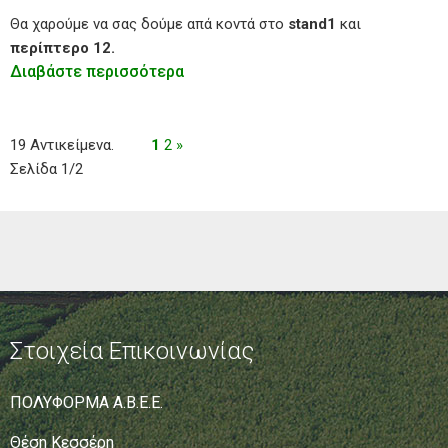
Θα χαρούμε να σας δούμε απά κοντά στο
stand1
και
περίπτερο 12.
Διαβάστε περισσότερα
19 Αντικείμενα.
1
2
»
Σελίδα 1/2
Στοιχεία Επικοινωνίας
ΠΟΛΥΦΟΡΜΑ Α.Β.Ε.Ε.
Θέση Κεσσέρη